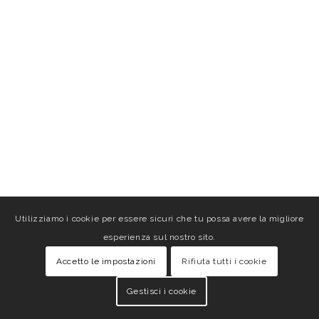
Utilizziamo i cookie per essere sicuri che tu possa avere la migliore
esperienza sul nostro sito.
Accetto le impostazioni
Rifiuta tutti i cookie
Gestisci i cookie