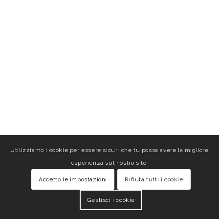
Utilizziamo i cookie per essere sicuri che tu possa avere la migliore
esperienza sul nostro sito.
Accetto le impostazioni
Rifiuta tutti i cookie
Gestisci i cookie