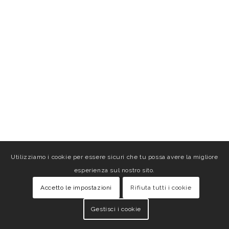
Utilizziamo i cookie per essere sicuri che tu possa avere la migliore
esperienza sul nostro sito.
Accetto le impostazioni
Rifiuta tutti i cookie
Gestisci i cookie