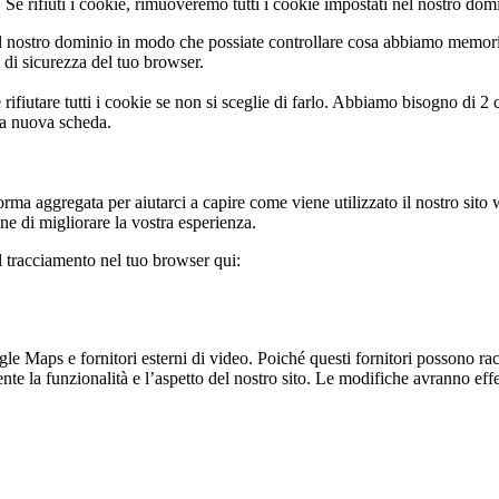
Se rifiuti i cookie, rimuoveremo tutti i cookie impostati nel nostro dom
 nostro dominio in modo che possiate controllare cosa abbiamo memoriz
i di sicurezza del tuo browser.
rifiutare tutti i cookie se non si sceglie di farlo. Abbiamo bisogno di 2
na nuova scheda.
rma aggregata per aiutarci a capire come viene utilizzato il nostro sito
ine di migliorare la vostra esperienza.
il tracciamento nel tuo browser qui:
 Maps e fornitori esterni di video. Poiché questi fornitori possono racco
te la funzionalità e l’aspetto del nostro sito. Le modifiche avranno effet