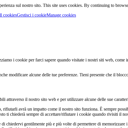
perienza sul nostro sito.
This site uses cookies. By continuing to browse 
ll cookies
Gestisci i cookie
Manage cookies
zziamo i cookie per farci sapere quando visitate i nostri siti web, come in
nche modificare alcune delle tue preferenze. Tieni presente che il blocco 
li attraverso il nostro sito web e per utilizzare alcune delle sue caratter
b, rifiutarli avrà un impatto come il nostro sito funziona. È sempre poss
 ti chiederà sempre di accettare/rifiutare i cookie quando rivisiti il nos
 di chiedervi gentilmente più e più volte di permettere di memorizzare i 