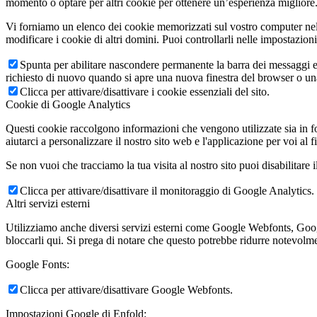
momento o optare per altri cookie per ottenere un’esperienza migliore. 
Vi forniamo un elenco dei cookie memorizzati sul vostro computer nel
modificare i cookie di altri domini. Puoi controllarli nelle impostazion
Spunta per abilitare nascondere permanente la barra dei messaggi e 
richiesto di nuovo quando si apre una nuova finestra del browser o u
Clicca per attivare/disattivare i cookie essenziali del sito.
Cookie di Google Analytics
Questi cookie raccolgono informazioni che vengono utilizzate sia in fo
aiutarci a personalizzare il nostro sito web e l'applicazione per voi al f
Se non vuoi che tracciamo la tua visita al nostro sito puoi disabilitare 
Clicca per attivare/disattivare il monitoraggio di Google Analytics.
Altri servizi esterni
Utilizziamo anche diversi servizi esterni come Google Webfonts, Google
bloccarli qui. Si prega di notare che questo potrebbe ridurre notevolmen
Google Fonts:
Clicca per attivare/disattivare Google Webfonts.
Impostazioni Google di Enfold: