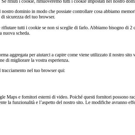
Se rifiuti i cookie, rimuoveremo tutti i cookie impostati nel nostro dom
 nostro dominio in modo che possiate controllare cosa abbiamo memoriz
i di sicurezza del tuo browser.
rifiutare tutti i cookie se non si sceglie di farlo. Abbiamo bisogno di 2
na nuova scheda.
rma aggregata per aiutarci a capire come viene utilizzato il nostro sito
ine di migliorare la vostra esperienza.
il tracciamento nel tuo browser qui:
 Maps e fornitori esterni di video. Poiché questi fornitori possono racco
te la funzionalità e l’aspetto del nostro sito. Le modifiche avranno effet