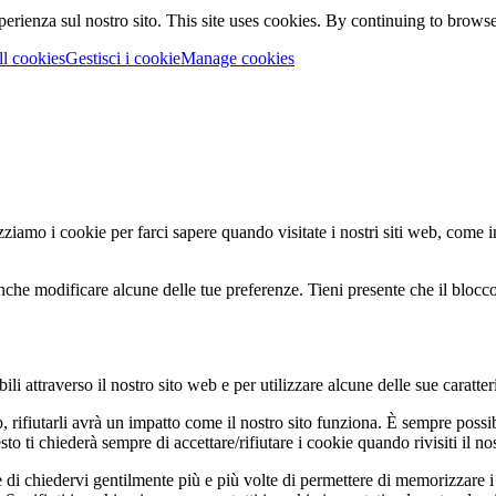
perienza sul nostro sito.
This site uses cookies. By continuing to browse 
ll cookies
Gestisci i cookie
Manage cookies
zziamo i cookie per farci sapere quando visitate i nostri siti web, come in
nche modificare alcune delle tue preferenze. Tieni presente che il blocco 
li attraverso il nostro sito web e per utilizzare alcune delle sue caratter
b, rifiutarli avrà un impatto come il nostro sito funziona. È sempre poss
 ti chiederà sempre di accettare/rifiutare i cookie quando rivisiti il nos
 di chiedervi gentilmente più e più volte di permettere di memorizzare i 