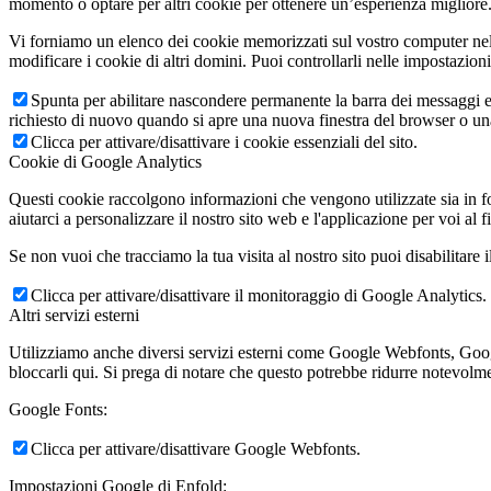
momento o optare per altri cookie per ottenere un’esperienza migliore. 
Vi forniamo un elenco dei cookie memorizzati sul vostro computer nel
modificare i cookie di altri domini. Puoi controllarli nelle impostazion
Spunta per abilitare nascondere permanente la barra dei messaggi e 
richiesto di nuovo quando si apre una nuova finestra del browser o u
Clicca per attivare/disattivare i cookie essenziali del sito.
Cookie di Google Analytics
Questi cookie raccolgono informazioni che vengono utilizzate sia in fo
aiutarci a personalizzare il nostro sito web e l'applicazione per voi al f
Se non vuoi che tracciamo la tua visita al nostro sito puoi disabilitare 
Clicca per attivare/disattivare il monitoraggio di Google Analytics.
Altri servizi esterni
Utilizziamo anche diversi servizi esterni come Google Webfonts, Google
bloccarli qui. Si prega di notare che questo potrebbe ridurre notevolmen
Google Fonts:
Clicca per attivare/disattivare Google Webfonts.
Impostazioni Google di Enfold: