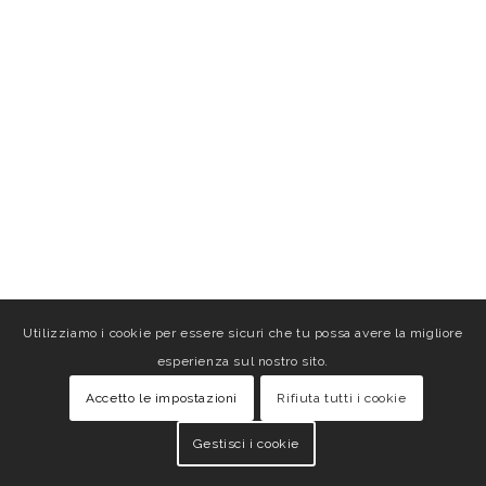
Utilizziamo i cookie per essere sicuri che tu possa avere la migliore
esperienza sul nostro sito.
Accetto le impostazioni
Rifiuta tutti i cookie
Gestisci i cookie