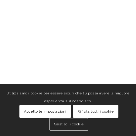
Utilizziamo i cookie per essere sicuri che tu possa avere la migliore
esperienza sul nostro sito.
Accetto le impostazioni
Rifiuta tutti i cookie
Gestisci i cookie