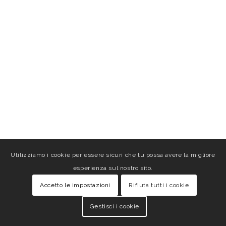
Utilizziamo i cookie per essere sicuri che tu possa avere la migliore
esperienza sul nostro sito.
Accetto le impostazioni
Rifiuta tutti i cookie
Gestisci i cookie