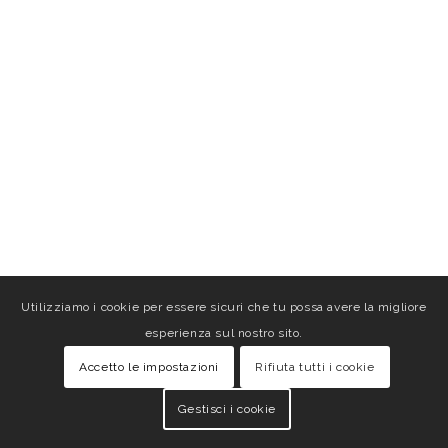
Utilizziamo i cookie per essere sicuri che tu possa avere la migliore
esperienza sul nostro sito.
Accetto le impostazioni
Rifiuta tutti i cookie
Gestisci i cookie