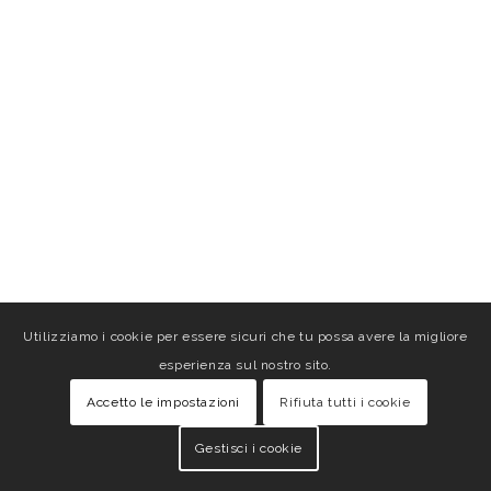
Utilizziamo i cookie per essere sicuri che tu possa avere la migliore
esperienza sul nostro sito.
Accetto le impostazioni
Rifiuta tutti i cookie
Gestisci i cookie