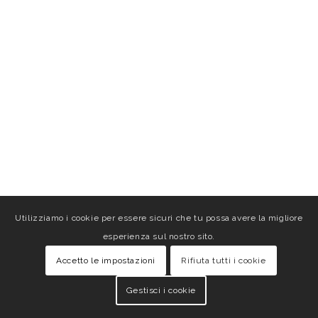
Utilizziamo i cookie per essere sicuri che tu possa avere la migliore
esperienza sul nostro sito.
Accetto le impostazioni
Rifiuta tutti i cookie
Gestisci i cookie