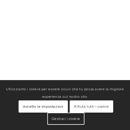
Utilizziamo i cookie per essere sicuri che tu possa avere la migliore
esperienza sul nostro sito.
Accetto le impostazioni
Rifiuta tutti i cookie
Gestisci i cookie