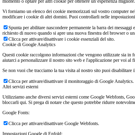
momento o optare per altri cookie per ottenere un’esperienza migliore. 
Vi forniamo un elenco dei cookie memorizzati sul vostro computer nel
modificare i cookie di altri domini. Puoi controllarli nelle impostazion
Spunta per abilitare nascondere permanente la barra dei messaggi e 
richiesto di nuovo quando si apre una nuova finestra del browser o u
Clicca per attivare/disattivare i cookie essenziali del sito.
Cookie di Google Analytics
Questi cookie raccolgono informazioni che vengono utilizzate sia in fo
aiutarci a personalizzare il nostro sito web e l'applicazione per voi al f
Se non vuoi che tracciamo la tua visita al nostro sito puoi disabilitare 
Clicca per attivare/disattivare il monitoraggio di Google Analytics.
Altri servizi esterni
Utilizziamo anche diversi servizi esterni come Google Webfonts, Google
bloccarli qui. Si prega di notare che questo potrebbe ridurre notevolmen
Google Fonts:
Clicca per attivare/disattivare Google Webfonts.
Impostazioni Google di Enfold: