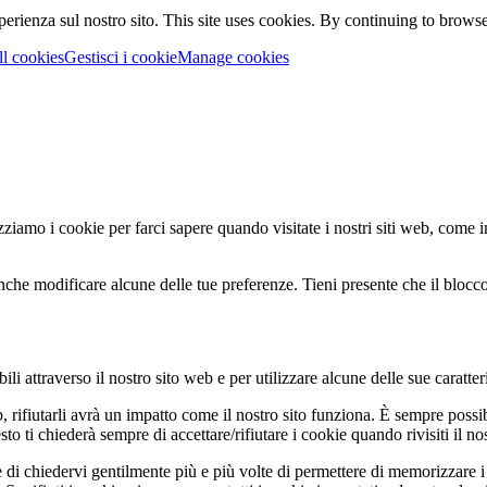
perienza sul nostro sito.
This site uses cookies. By continuing to browse 
ll cookies
Gestisci i cookie
Manage cookies
zziamo i cookie per farci sapere quando visitate i nostri siti web, come in
nche modificare alcune delle tue preferenze. Tieni presente che il blocco 
li attraverso il nostro sito web e per utilizzare alcune delle sue caratter
b, rifiutarli avrà un impatto come il nostro sito funziona. È sempre poss
 ti chiederà sempre di accettare/rifiutare i cookie quando rivisiti il nos
 di chiedervi gentilmente più e più volte di permettere di memorizzare i 