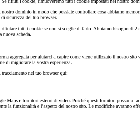
Se rifiuti i cookie, rimuoveremo tutti i cookie impostati nel nostro dom
 nostro dominio in modo che possiate controllare cosa abbiamo memoriz
i di sicurezza del tuo browser.
rifiutare tutti i cookie se non si sceglie di farlo. Abbiamo bisogno di 2
na nuova scheda.
rma aggregata per aiutarci a capire come viene utilizzato il nostro sito
ine di migliorare la vostra esperienza.
il tracciamento nel tuo browser qui:
 Maps e fornitori esterni di video. Poiché questi fornitori possono racco
te la funzionalità e l’aspetto del nostro sito. Le modifiche avranno effet