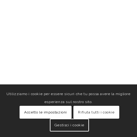
Utilizziamo i cookie per essere sicuri che tu possa avere la migliore
esperienza sul nostro sito.
Accetto le impostazioni
Rifiuta tutti i cookie
Gestisci i cookie