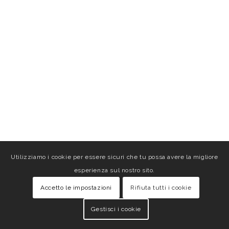
Utilizziamo i cookie per essere sicuri che tu possa avere la migliore
esperienza sul nostro sito.
Accetto le impostazioni
Rifiuta tutti i cookie
Gestisci i cookie