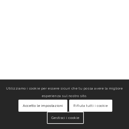
Utilizziamo i cookie per essere sicuri che tu possa avere la migliore
esperienza sul nostro sito.
Accetto le impostazioni
Rifiuta tutti i cookie
Gestisci i cookie