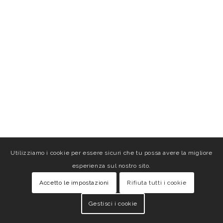
Utilizziamo i cookie per essere sicuri che tu possa avere la migliore
esperienza sul nostro sito.
Accetto le impostazioni
Rifiuta tutti i cookie
Gestisci i cookie