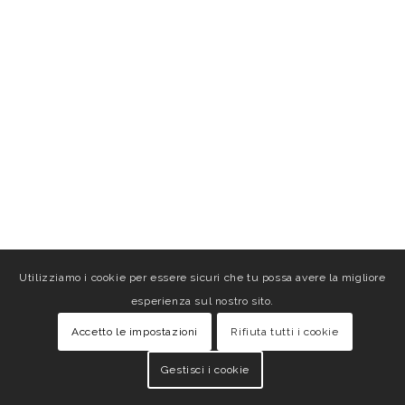
Utilizziamo i cookie per essere sicuri che tu possa avere la migliore
esperienza sul nostro sito.
Accetto le impostazioni
Rifiuta tutti i cookie
Gestisci i cookie