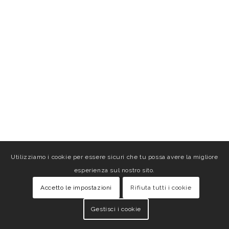
Utilizziamo i cookie per essere sicuri che tu possa avere la migliore
esperienza sul nostro sito.
Accetto le impostazioni
Rifiuta tutti i cookie
Gestisci i cookie