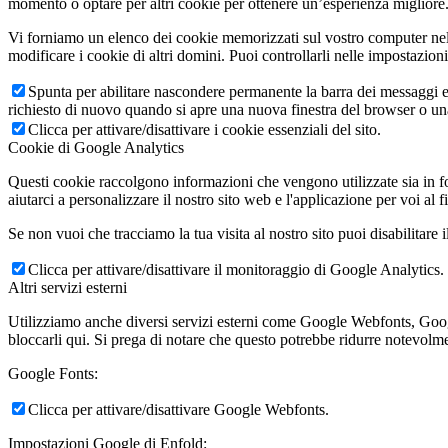
momento o optare per altri cookie per ottenere un’esperienza migliore. 
Vi forniamo un elenco dei cookie memorizzati sul vostro computer nel
modificare i cookie di altri domini. Puoi controllarli nelle impostazion
Spunta per abilitare nascondere permanente la barra dei messaggi e 
richiesto di nuovo quando si apre una nuova finestra del browser o u
Clicca per attivare/disattivare i cookie essenziali del sito.
Cookie di Google Analytics
Questi cookie raccolgono informazioni che vengono utilizzate sia in fo
aiutarci a personalizzare il nostro sito web e l'applicazione per voi al f
Se non vuoi che tracciamo la tua visita al nostro sito puoi disabilitare 
Clicca per attivare/disattivare il monitoraggio di Google Analytics.
Altri servizi esterni
Utilizziamo anche diversi servizi esterni come Google Webfonts, Google
bloccarli qui. Si prega di notare che questo potrebbe ridurre notevolmen
Google Fonts:
Clicca per attivare/disattivare Google Webfonts.
Impostazioni Google di Enfold: