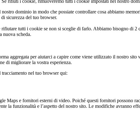
Se rifiuti i cookie, rimuoveremo tutti i cookie impostati nel nostro dom
 nostro dominio in modo che possiate controllare cosa abbiamo memoriz
i di sicurezza del tuo browser.
rifiutare tutti i cookie se non si sceglie di farlo. Abbiamo bisogno di 2
na nuova scheda.
rma aggregata per aiutarci a capire come viene utilizzato il nostro sito
ine di migliorare la vostra esperienza.
il tracciamento nel tuo browser qui:
 Maps e fornitori esterni di video. Poiché questi fornitori possono racco
te la funzionalità e l’aspetto del nostro sito. Le modifiche avranno effet