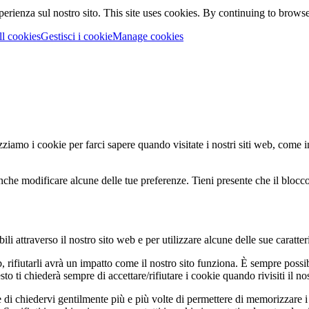
perienza sul nostro sito.
This site uses cookies. By continuing to browse 
ll cookies
Gestisci i cookie
Manage cookies
zziamo i cookie per farci sapere quando visitate i nostri siti web, come in
nche modificare alcune delle tue preferenze. Tieni presente che il blocco 
li attraverso il nostro sito web e per utilizzare alcune delle sue caratter
b, rifiutarli avrà un impatto come il nostro sito funziona. È sempre poss
 ti chiederà sempre di accettare/rifiutare i cookie quando rivisiti il nos
 di chiedervi gentilmente più e più volte di permettere di memorizzare i 