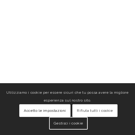
Utilizziamo i cookie per essere sicuri che tu possa avere la migliore
esperienza sul nostro sito.
Accetto le impostazioni
Rifiuta tutti i cookie
Gestisci i cookie