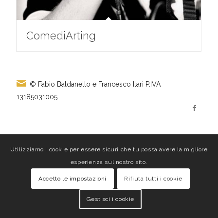
ComediArting
© Fabio Baldanello e Francesco Ilari
P.IVA
13185031005
Utilizziamo i cookie per essere sicuri che tu possa avere la migliore
esperienza sul nostro sito.
Accetto le impostazioni
Rifiuta tutti i cookie
Gestisci i cookie