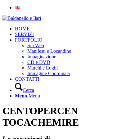
HOME
SERVIZI
PORTFOLIO
Siti Web
Manifesti e Locandine
Impaginazione
CD e DVD
Marchi e Loghi
Immagine Coordinata
CONTATTI
Cerca
Menu
Menu
CENTOPERCEN
TOCACHEMIRE
Le creazioni di